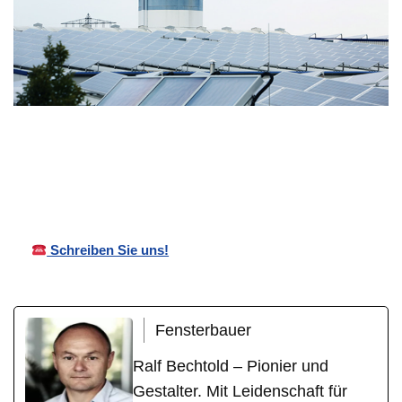
Ihr
in
Bechtold
Wintergarten
Lambrecht
Überdachungen
bauer
(Pfalz)
Schreiben Sie uns!
Fensterbauer
Ralf Bechtold – Pionier und
Gestalter. Mit Leidenschaft für