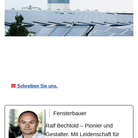
Ihr
in
Bechtold
Wintergartenba
Malsc
Überdachungen
uer
h
Schreiben Sie uns.
Fensterbauer
Ralf Bechtold – Pionier und
Gestalter. Mit Leidenschaft für