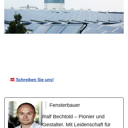
Ihr
für
Bechtold
Wintergartenb
Pforzhei
Überdachungen
auer
m
Schreiben Sie uns!
Fensterbauer
Ralf Bechtold – Pionier und
Gestalter. Mit Leidenschaft für