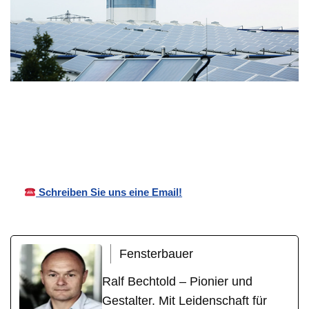
Ihr
für
Bechtold
Wintergartenb
Siebelding
Überdachungen
auer
en
Schreiben Sie uns eine Email!
Fensterbauer
Ralf Bechtold – Pionier und
Gestalter. Mit Leidenschaft für