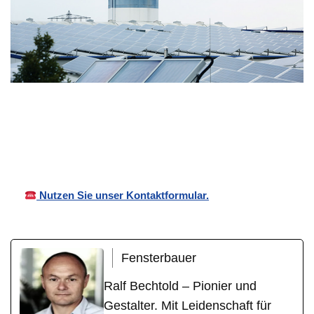
Ihr
für
Bechtold
Wintergartenb
Weinhei
Überdachungen
auer
m
Nutzen Sie unser Kontaktformular.
Fensterbauer
Ralf Bechtold – Pionier und
Gestalter. Mit Leidenschaft für