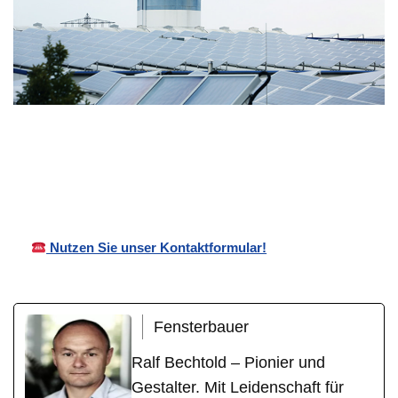
Ihr
in
Bechtold
Wintergartenb
Wilhelmsf
Überdachungen
auer
eld
Nutzen Sie unser Kontaktformular!
Fensterbauer
Ralf Bechtold – Pionier und
Gestalter. Mit Leidenschaft für